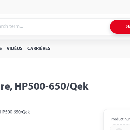
S
S
VIDÉOS
CARRIÈRES
ire, HP500-650/Qek
Product nu