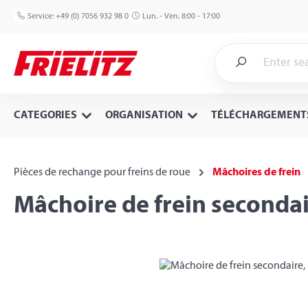
p to main content
Skip to search
Skip to main navigation
Service:
+49 (0) 7056 932 98 0
Lun. - Ven. 8:00 - 17:00
CATEGORIES
ORGANISATION
TÉLÉCHARGEMENT
Pièces de rechange pour freins de roue
Mâchoires de frein
Mâchoire de frein seconda
Skip image gallery