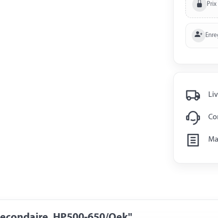
Prix
Enre
Liv
Con
Man
 secondaire, HP500-650/Qek"