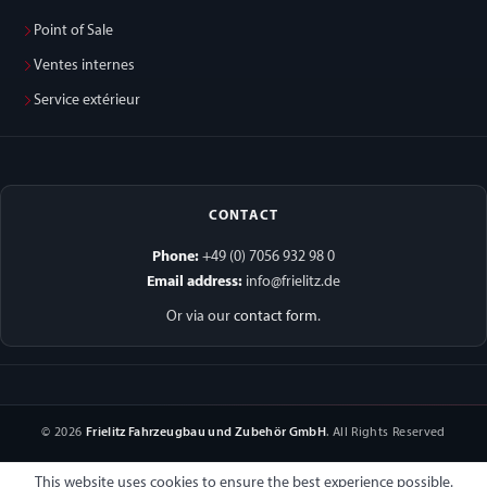
Point of Sale
Ventes internes
Service extérieur
CONTACT
Phone:
+49 (0) 7056 932 98 0
Email address:
info@frielitz.de
Or via our
contact form
.
© 2026
Frielitz Fahrzeugbau und Zubehör GmbH
. All Rights Reserved
This website uses cookies to ensure the best experience possible.