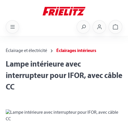
Skip to main content
Shoppi
Éclairage et électricité
Éclairages intérieurs
Lampe intérieure avec
interrupteur pour IFOR, avec câble
CC
Skip image gallery