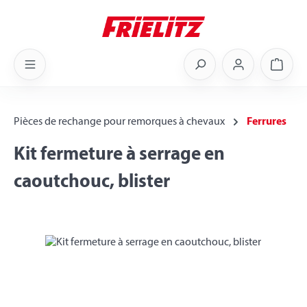
Skip to main content
Shoppi
Pièces de rechange pour remorques à chevaux
Ferrures
Kit fermeture à serrage en
caoutchouc, blister
Skip image gallery