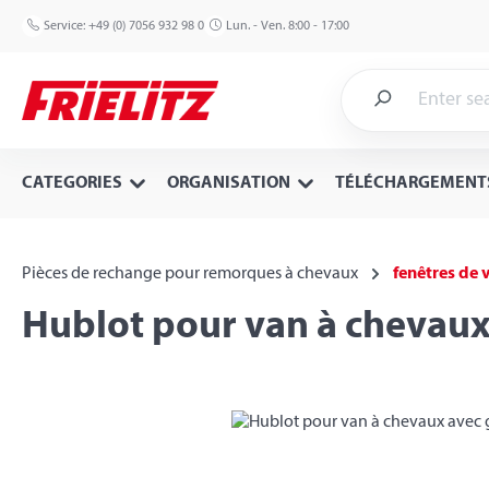
p to main content
Skip to search
Skip to main navigation
Service:
+49 (0) 7056 932 98 0
Lun. - Ven. 8:00 - 17:00
CATEGORIES
ORGANISATION
TÉLÉCHARGEMENT
Pièces de rechange pour remorques à chevaux
fenêtres de v
Hublot pour van à chevaux 
Skip image gallery