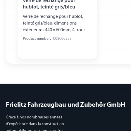
Verre de rechange pour
hublot, teinté gris/bleu
Verre de rechange pour hublot,
teinté gris/bleu, dimensions
extérieures 440 x 600mm, 4 trous de
fixation diam. 8 mm
Product number:
008000258
Frielitz Fahrzeugbau und Zubehör GmbH
Grâce à nos nombreuses années
d'expérience dans la construction
automobile, nous sommes votre