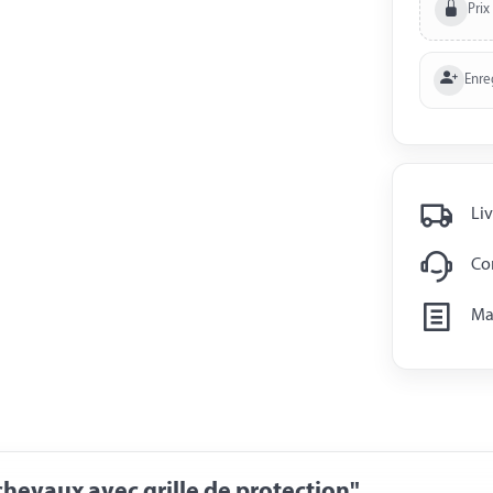
Prix
Enre
Liv
Con
Man
hevaux avec grille de protection"