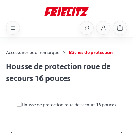
Skip to main content
Shoppi
Accessoires pour remorque
Bâches de protection
Housse de protection roue de
secours 16 pouces
Skip image gallery