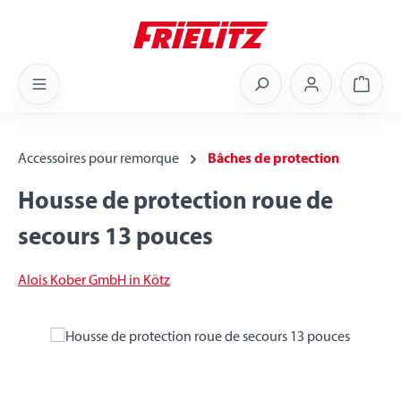
Skip to main content
Shoppi
Accessoires pour remorque
Bâches de protection
Housse de protection roue de
secours 13 pouces
Alois Kober GmbH in Kötz
Skip image gallery