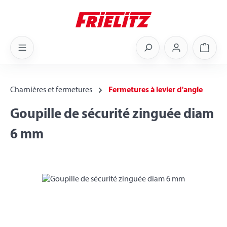
Skip to main content
Shoppi
Charnières et fermetures
Fermetures à levier d'angle
Goupille de sécurité zinguée diam
6 mm
Skip image gallery