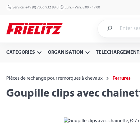
p to main content
Skip to search
Skip to main navigation
Service:
+49 (0) 7056 932 98 0
Lun. - Ven. 8:00 - 17:00
CATEGORIES
ORGANISATION
TÉLÉCHARGEMENT
Pièces de rechange pour remorques à chevaux
Ferrures
Goupille clips avec chain
Skip image gallery