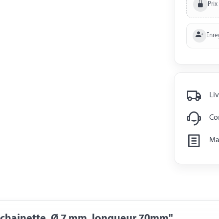
Prix
Enre
Liv
Con
Man
c chainette, Ø 7 mm, longueur 70mm"