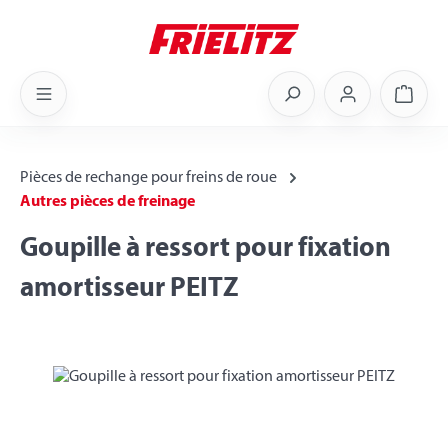
Skip to main content
Shoppi
Pièces de rechange pour freins de roue
Autres pièces de freinage
Goupille à ressort pour fixation
amortisseur PEITZ
Skip image gallery