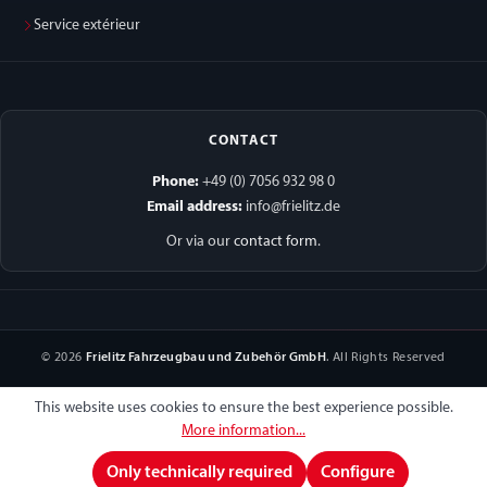
Service extérieur
CONTACT
Phone:
+49 (0) 7056 932 98 0
Email address:
info@frielitz.de
Or via our
contact form
.
© 2026
Frielitz Fahrzeugbau und Zubehör GmbH
. All Rights Reserved
This website uses cookies to ensure the best experience possible.
More information...
Only technically required
Configure