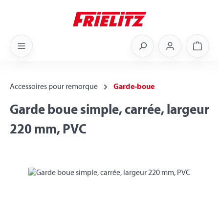
Skip to main content
Shoppi
Accessoires pour remorque
Garde-boue
Garde boue simple, carrée, largeur
220 mm, PVC
Skip image gallery