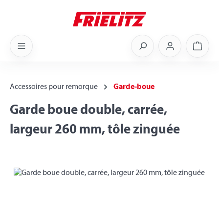
Skip to main content
Shoppi
Accessoires pour remorque
Garde-boue
Garde boue double, carrée,
largeur 260 mm, tôle zinguée
Skip image gallery