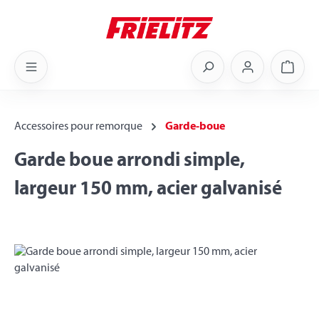
Skip to main content
Shoppi
Accessoires pour remorque
Garde-boue
Garde boue arrondi simple,
largeur 150 mm, acier galvanisé
Skip image gallery