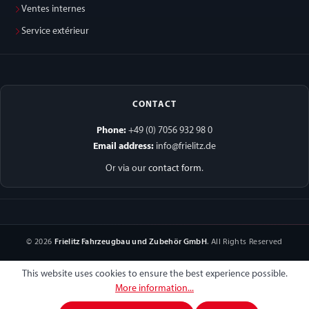
Ventes internes
Service extérieur
CONTACT
Phone:
+49 (0) 7056 932 98 0
Email address:
info@frielitz.de
Or via our
contact form
.
© 2026
Frielitz Fahrzeugbau und Zubehör GmbH
. All Rights Reserved
This website uses cookies to ensure the best experience possible.
More information...