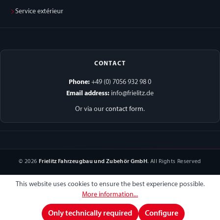
Service extérieur
CONTACT
Phone:
+49 (0) 7056 932 98 0
Email address:
info@frielitz.de
Or via our
contact form
.
© 2026
Frielitz Fahrzeugbau und Zubehör GmbH
. All Rights Reserved
This website uses cookies to ensure the best experience possible.
More information...
Only technically required
Configure