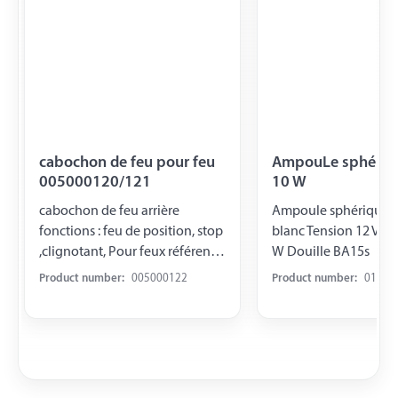
cabochon de feu pour feu
AmpouLe sphériqu
005000120/121
10 W
cabochon de feu arrière
Ampoule sphérique 
fonctions : feu de position, stop
blanc Tension 12 V Pu
,clignotant, Pour feux référence
W Douille BA15s
005000120/121
Product number:
005000122
Product number:
01400