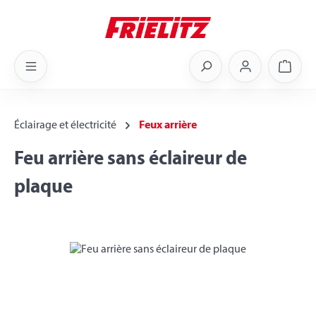
Skip to main content
Shoppi
Éclairage et électricité
Feux arrière
Feu arrière sans éclaireur de
plaque
Skip image gallery