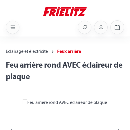
Skip to main content
Shoppi
Éclairage et électricité
Feux arrière
Feu arrière rond AVEC éclaireur de
plaque
Skip image gallery