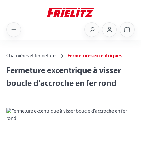
Skip to main content
Shoppi
Charnières et fermetures
Fermetures excentriques
Fermeture excentrique à visser
boucle d'accroche en fer rond
Skip image gallery