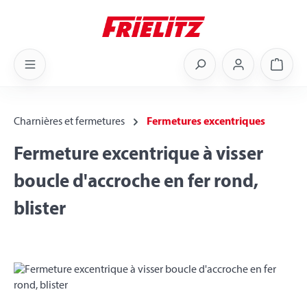
Skip to main content
Shoppi
Charnières et fermetures
Fermetures excentriques
Fermeture excentrique à visser
boucle d'accroche en fer rond,
blister
Skip image gallery