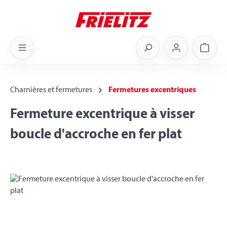
Skip to main content
Shoppi
Charnières et fermetures
Fermetures excentriques
Fermeture excentrique à visser
boucle d'accroche en fer plat
Skip image gallery