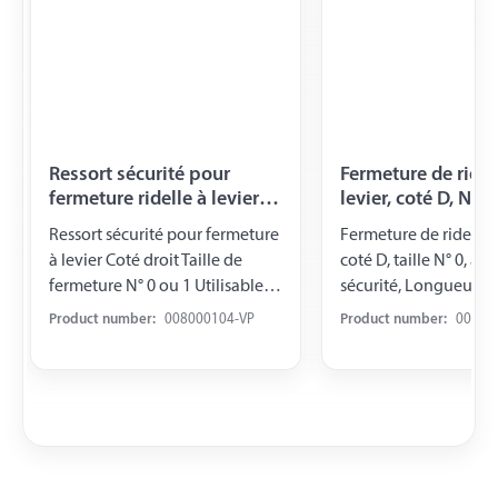
Ressort sécurité pour
Fermeture de ridel
fermeture ridelle à levier,
levier, coté D, N° 0
coté D, blister
ressort sécurité
Ressort sécurité pour fermeture
Fermeture de ridelles 
à levier Coté droit Taille de
coté D, taille N° 0, ave
fermeture N° 0 ou 1 Utilisable
sécurité, Longueur 
pour référence 008 000 102,
Product number:
008000104-VP
Product number:
00800
-112 emballé sous blister