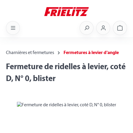
Skip to main content
Shoppi
Charnières et fermetures
Fermetures à levier d'angle
Fermeture de ridelles à levier, coté
D, N° 0, blister
Skip image gallery