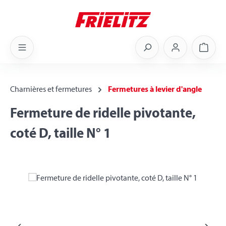
Skip to main content
Shoppi
Charnières et fermetures
Fermetures à levier d'angle
Fermeture de ridelle pivotante,
coté D, taille N° 1
Skip image gallery