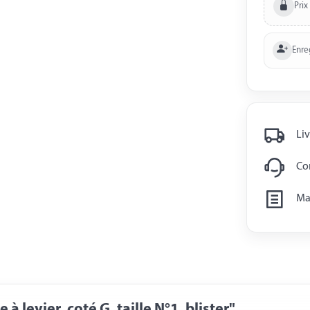
Prix
Enre
Liv
Con
Man
 levier, coté G, taille N°1, blister"