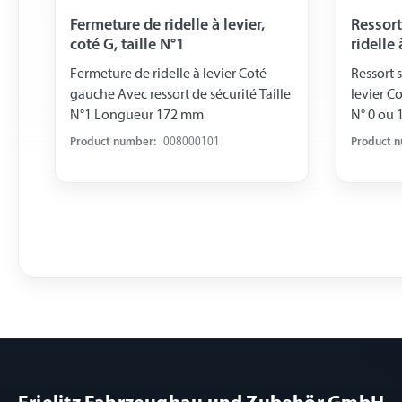
Fermeture de ridelle à levier,
Ressort
coté G, taille N°1
ridelle 
Fermeture de ridelle à levier Coté
Ressort 
gauche Avec ressort de sécurité Taille
levier Co
N°1 Longueur 172 mm
N° 0 ou 1 Utilisable pour référence
008 000 
Product number:
008000101
Product 