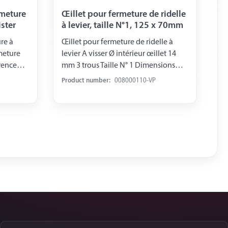
rmeture
Œillet pour fermeture de ridelle
ister
à levier, taille N°1, 125 x 70mm
re à
Œillet pour fermeture de ridelle à
rmeture
levier A visser Ø intérieur œillet 14
mm 3 trous Taille N° 1 Dimensions
s blister
125 x 70 mm Acier zingué emballée
Product number:
008000110-VP
sous blister