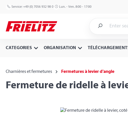
p to main content
Skip to search
Skip to main navigation
Service:
+49 (0) 7056 932 98 0
Lun. - Ven. 8:00 - 17:00
CATEGORIES
ORGANISATION
TÉLÉCHARGEMENT
Charnières et fermetures
Fermetures à levier d'angle
Fermeture de ridelle à levier
Skip image gallery