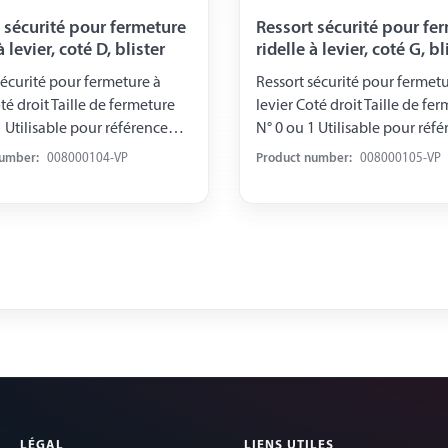
 sécurité pour fermeture
Ressort sécurité pour fe
à levier, coté D, blister
ridelle à levier, coté G, bl
sécurité pour fermeture à
Ressort sécurité pour fermetu
té droit Taille de fermeture
levier Coté droit Taille de fe
N° 0 ou 1 Utilisable pour référence
102, -112 emballé sous blister
008 000 102, -112 emballé sou
number:
008000104-VP
Product number:
008000105-VP
LÉGAL
LIENS UTILES