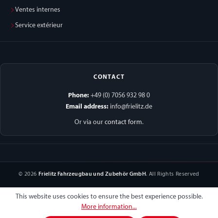
Ventes internes
Service extérieur
CONTACT
Phone:
+49 (0) 7056 932 98 0
Email address:
info@frielitz.de
Or via our
contact form
.
© 2026
Frielitz Fahrzeugbau und Zubehör GmbH
. All Rights Reserved
This website uses cookies to ensure the best experience possible.
More information...