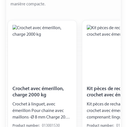
manière compacte.
Crochet avec émerillon,
Kit pèces de rech
charge 2000 kg
crochet avec émeri
mm
Crochet à linguet, avec
Kit pèces de rechang
émerillon Pour chaine avec
crochet avec émerill
maillons -Ø 8 mm Charge 2000
comprenant: linguet, 
kg
goupille
Product number:
013001530
Product number:
01300