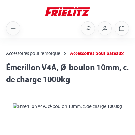
Skip to main content
Shoppi
Accessoires pour remorque
Accessoires pour bateaux
Émerillon V4A, Ø-boulon 10mm, c.
de charge 1000kg
Skip image gallery