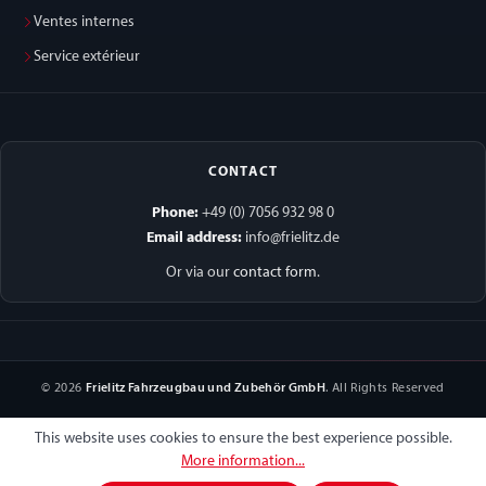
Ventes internes
Service extérieur
CONTACT
Phone:
+49 (0) 7056 932 98 0
Email address:
info@frielitz.de
Or via our
contact form
.
© 2026
Frielitz Fahrzeugbau und Zubehör GmbH
. All Rights Reserved
This website uses cookies to ensure the best experience possible.
More information...