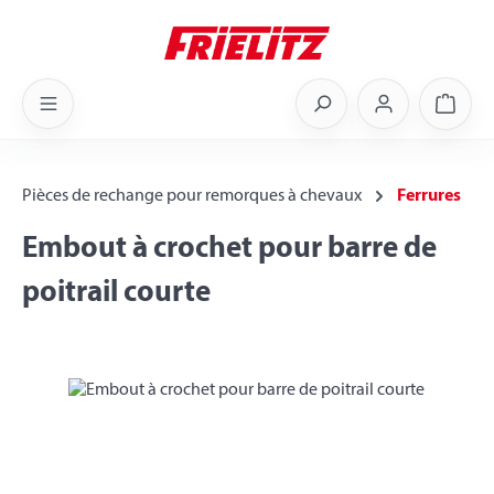
Skip to main content
Shoppi
Pièces de rechange pour remorques à chevaux
Ferrures
Embout à crochet pour barre de
poitrail courte
Skip image gallery