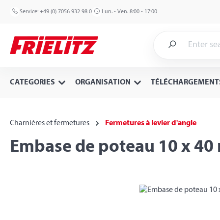
p to main content
Skip to search
Skip to main navigation
Service:
+49 (0) 7056 932 98 0
Lun. - Ven. 8:00 - 17:00
CATEGORIES
ORGANISATION
TÉLÉCHARGEMENT
Charnières et fermetures
Fermetures à levier d'angle
Embase de poteau 10 x 4
Skip image gallery