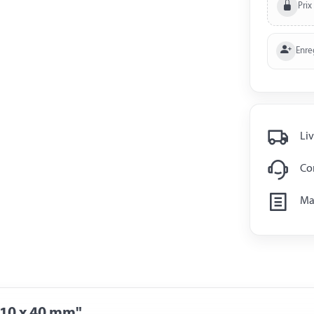
Prix
Enre
Liv
Con
Man
 10 x 40 mm"