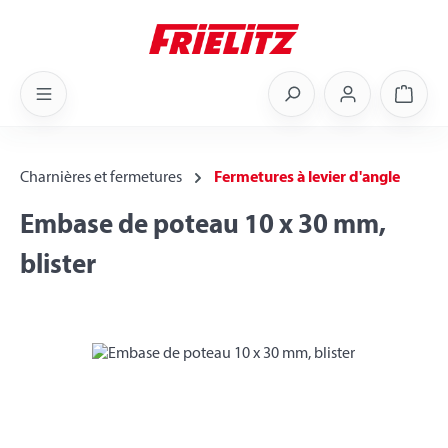
Skip to main content
Shoppi
Charnières et fermetures
Fermetures à levier d'angle
Embase de poteau 10 x 30 mm,
blister
Skip image gallery