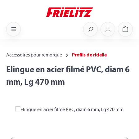
Skip to main content
Shoppi
Accessoires pour remorque
Profils de ridelle
Elingue en acier filmé PVC, diam 6
mm, Lg 470 mm
Skip image gallery