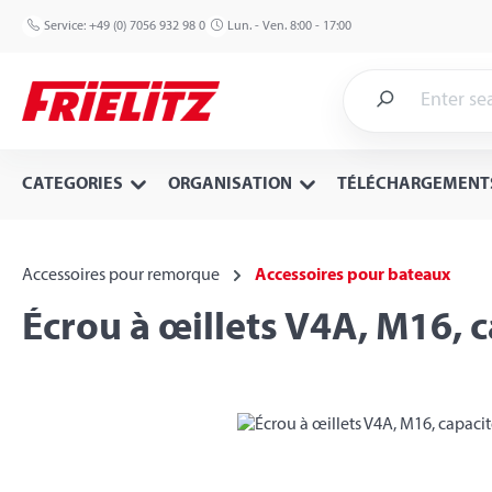
p to main content
Skip to search
Skip to main navigation
Service:
+49 (0) 7056 932 98 0
Lun. - Ven. 8:00 - 17:00
CATEGORIES
ORGANISATION
TÉLÉCHARGEMENT
Accessoires pour remorque
Accessoires pour bateaux
Écrou à œillets V4A, M16, 
Skip image gallery