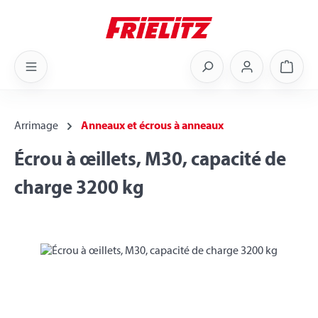
Skip to main content
Shoppi
Arrimage
Anneaux et écrous à anneaux
Écrou à œillets, M30, capacité de
charge 3200 kg
Skip image gallery