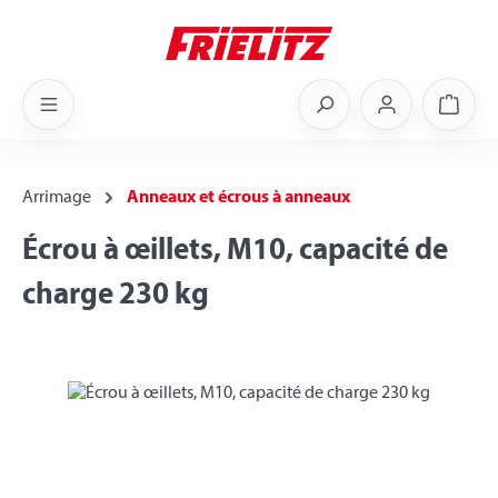
Skip to main content
Shoppi
Arrimage
Anneaux et écrous à anneaux
Écrou à œillets, M10, capacité de
charge 230 kg
Skip image gallery