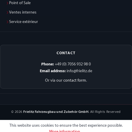
Point of Sale
Ventes internes
Service extérieur
CONTACT
Phone:
+49 (0) 7056 932 98 0
Email address:
info@frielitz.de
Or via our
contact form
.
© 2026
Frielitz Fahrzeugbau und Zubehör GmbH
. All Rights Reserved
This website uses cookies to ensure the best experience possible.
More information...