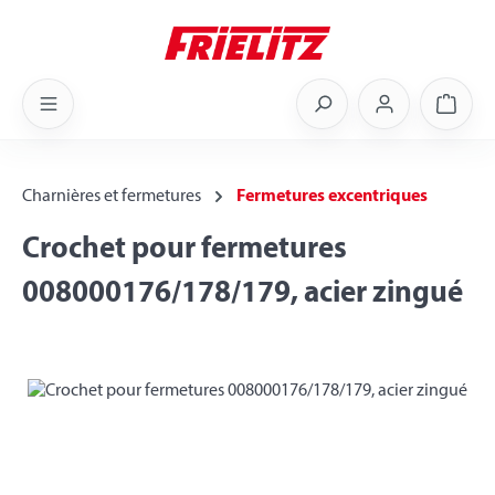
Skip to main content
Shoppi
Charnières et fermetures
Fermetures excentriques
Crochet pour fermetures
008000176/178/179, acier zingué
Skip image gallery