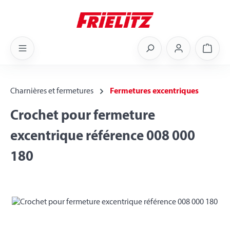
Skip to main content
Shoppi
Charnières et fermetures
Fermetures excentriques
Crochet pour fermeture
excentrique référence 008 000
180
Skip image gallery