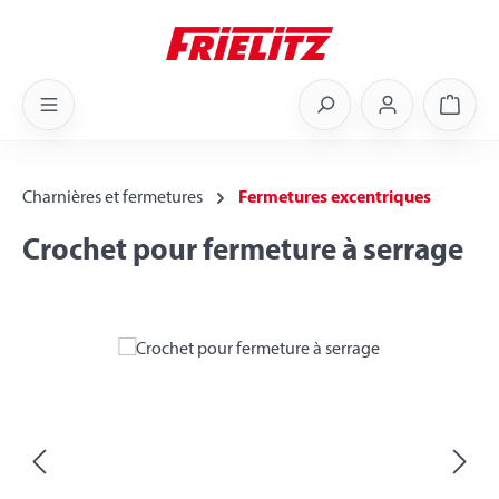
Skip to main content
Shoppi
Charnières et fermetures
Fermetures excentriques
Crochet pour fermeture à serrage
Skip image gallery