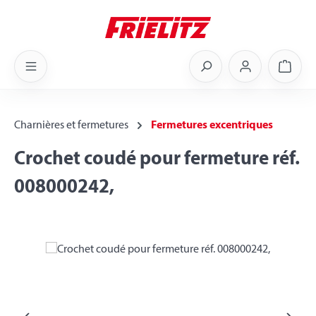
Skip to main content
Shoppi
Charnières et fermetures
Fermetures excentriques
Crochet coudé pour fermeture réf.
008000242,
Skip image gallery