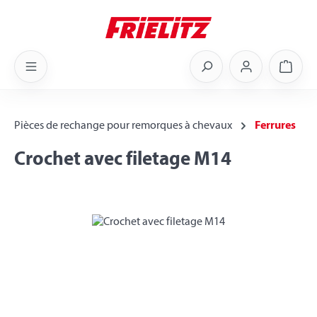
Skip to main content
Shoppi
Pièces de rechange pour remorques à chevaux
Ferrures
Crochet avec filetage M14
Skip image gallery