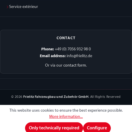
Service extérieur
CONTACT
Phone:
+49 (0) 7056 932 98 0
Email address:
info@frielitz.de
Or via our
contact form
.
© 2026
Frielitz Fahrzeugbau und Zubehör GmbH
. All Rights Reserved
This website uses cookies to ensure the best experience possible.
More information...
Only technically required
Configure