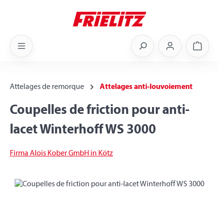
Skip to main content
Shoppi
Attelages de remorque
Attelages anti-louvoiement
Coupelles de friction pour anti-
lacet Winterhoff WS 3000
Firma Alois Kober GmbH in Kötz
Skip image gallery