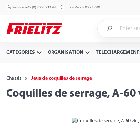
p to main content
Skip to search
Skip to main navigation
Service:
+49 (0) 7056 932 98 0
Lun. - Ven. 8:00 - 17:00
CATEGORIES
ORGANISATION
TÉLÉCHARGEMENT
Châssis
Jeux de coquilles de serrage
Coquilles de serrage, A-60
Skip image gallery