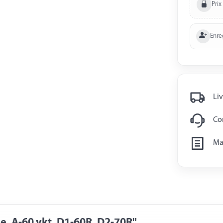
Prix
Enre
Liv
Con
Man
e, A-60 vkt, D1-60R, D2-70R"