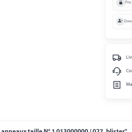
Prix
Enre
Liv
Con
Man
nneaux taille N° 1 013000000 / 027, blister"