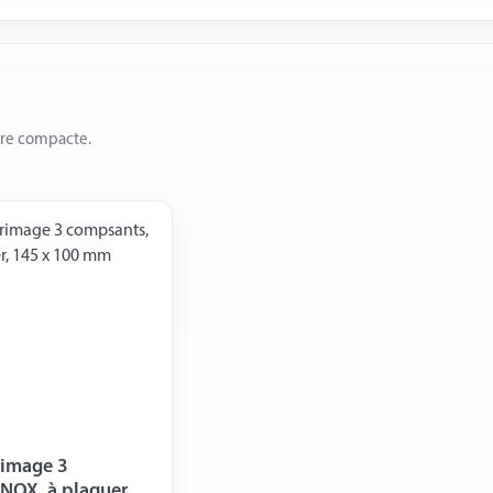
ère compacte.
rimage 3
NOX, à plaquer,