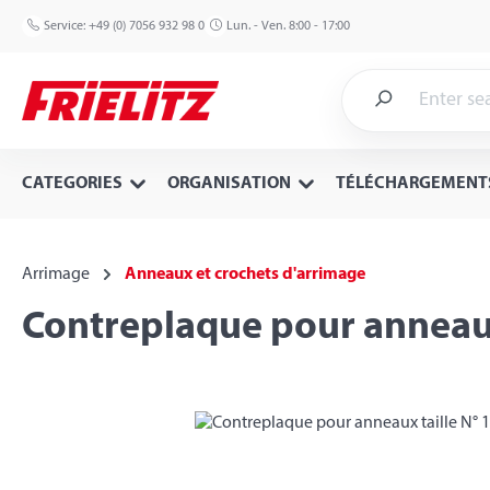
p to main content
Skip to search
Skip to main navigation
Service:
+49 (0) 7056 932 98 0
Lun. - Ven. 8:00 - 17:00
CATEGORIES
ORGANISATION
TÉLÉCHARGEMENT
Arrimage
Anneaux et crochets d'arrimage
Contreplaque pour anneaux 
Skip image gallery