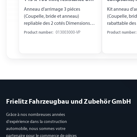
daN, blister
145 x 100 
Anneau d'arrimage 3 piéces
Kit anneau d'
(Coupelle, bride et anneau)
(Coupelle, bri
repliable des 2 cotés Dimensions
rabattable des
extérieures 145 x 100 mm Entraxe
extérieures 14
Product number:
013003000-VP
Product number:
trous de fixation 60 mm Profondeur
trous de fixation 60
17 mm Résistance 800 daN Acier
17 mm Force 800 daN Acier
zingué, emballé sous blister
inoxydable
Frielitz Fahrzeugbau und Zubehör GmbH
Grâce à nos nombreuses années
d'expérience dans la construction
automobile, nous sommes votre
partenaire pour le commerce de pièces