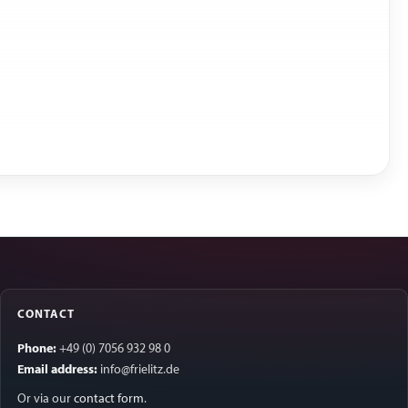
CONTACT
Phone:
+49 (0) 7056 932 98 0
Email address:
info@frielitz.de
Or via our
contact form
.