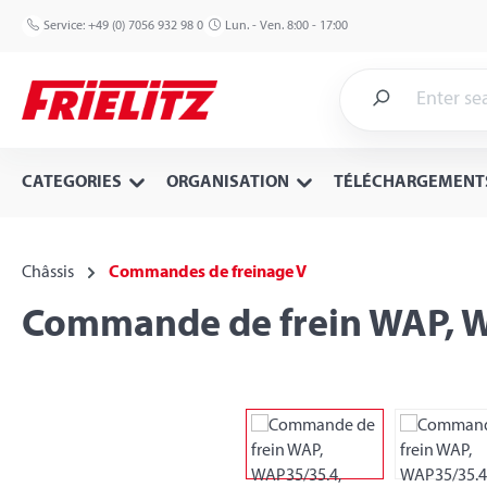
p to main content
Skip to search
Skip to main navigation
Service:
+49 (0) 7056 932 98 0
Lun. - Ven. 8:00 - 17:00
CATEGORIES
ORGANISATION
TÉLÉCHARGEMENT
Châssis
Commandes de freinage V
Commande de frein WAP, W
Skip image gallery