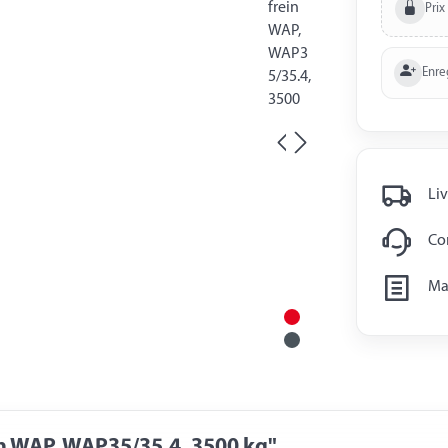
Prix
Enre
Liv
Con
Man
n WAP, WAP35/35.4, 3500 kg"