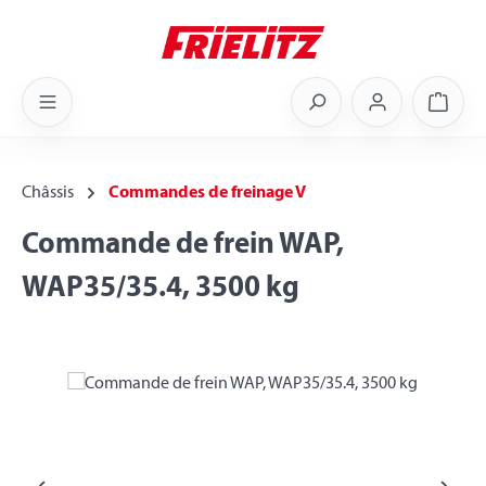
Skip to main content
Shoppi
Châssis
Commandes de freinage V
Commande de frein WAP,
WAP35/35.4, 3500 kg
Skip image gallery