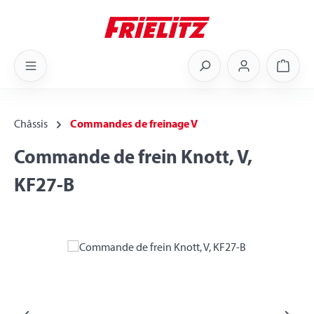
Skip to main content
Shoppi
Châssis
Commandes de freinage V
Commande de frein Knott, V,
KF27-B
Skip image gallery