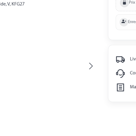
Prix
Enre
Liv
Con
Man