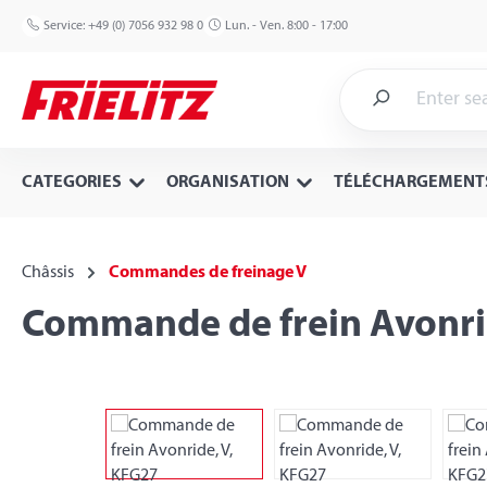
p to main content
Skip to search
Skip to main navigation
Service:
+49 (0) 7056 932 98 0
Lun. - Ven. 8:00 - 17:00
CATEGORIES
ORGANISATION
TÉLÉCHARGEMENT
Châssis
Commandes de freinage V
Commande de frein Avonri
Skip image gallery