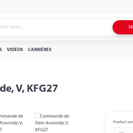
S
S
VIDÉOS
CARRIÈRES
de, V, KFG27
Product nu