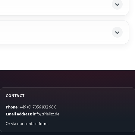
CONTACT
Phone:
+49 (0) 7056 932 98 0
Email address:
info@frielitz.de
Or via our
contact form
.