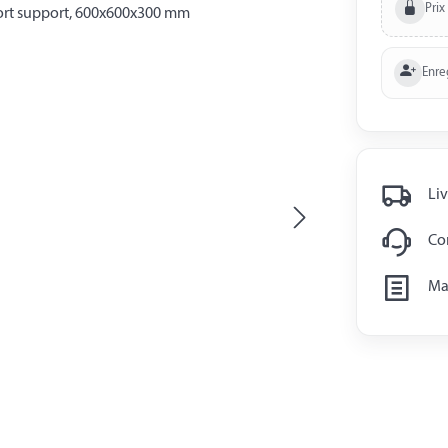
Prix
Enre
Liv
Con
Man