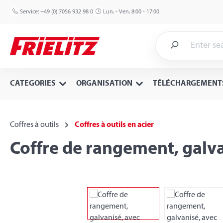
p to main content
Skip to search
Skip to main navigation
Service:
+49 (0) 7056 932 98 0
Lun. - Ven. 8:00 - 17:00
CATEGORIES
ORGANISATION
TÉLÉCHARGEMENT
Coffres à outils
Coffres à outils en acier
Coffre de rangement, galv
Skip image gallery