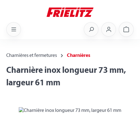
Skip to main content
Shoppi
Charnières et fermetures
Charnières
Charnière inox longueur 73 mm,
largeur 61 mm
Skip image gallery