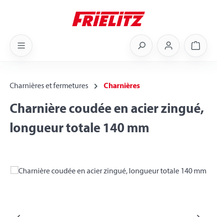
Skip to main content
Shoppi
Charnières et fermetures
Charnières
Charnière coudée en acier zingué,
longueur totale 140 mm
Skip image gallery