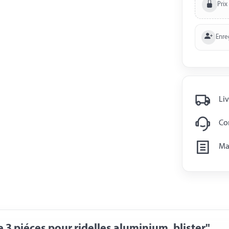
Prix
Enre
Liv
Con
Man
3 piéces pour ridelles aluminium, blister"