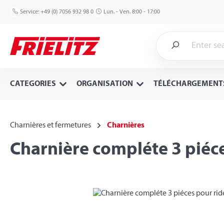
p to main content
Skip to search
Skip to main navigation
Service:
+49 (0) 7056 932 98 0
Lun. - Ven. 8:00 - 17:00
CATEGORIES
ORGANISATION
TÉLÉCHARGEMENT
Charnières et fermetures
Charnières
Charnière compléte 3 piéce
Skip image gallery