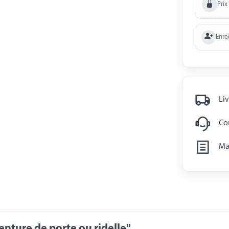
Prix
Enre
Liv
Con
Man
nture de porte ou ridelle"