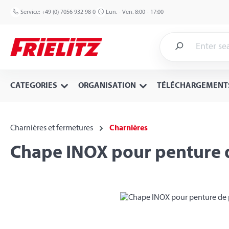
p to main content
Skip to search
Skip to main navigation
Service:
+49 (0) 7056 932 98 0
Lun. - Ven. 8:00 - 17:00
CATEGORIES
ORGANISATION
TÉLÉCHARGEMENT
Charnières et fermetures
Charnières
Chape INOX pour penture d
Skip image gallery