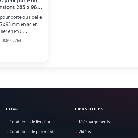
, pour porte ou
ensions 285 x 98
pour porte ou ridelle
 x 98 mm en acier
lier en PVC
mm Largeur 98 mm
008000264
0°
LÉGAL
LIENS UTILES
Conditions de livraison
Téléchargements
Conditions de paiement
Vidéos