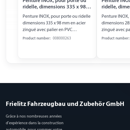
Penture INOX, pour porte ou
Penture INOX
ridelle, dimensions 335 x 98
ridelle, dim
mm
mm
Penture INOX, pour porte ou ridelle
Penture INOX, 
dimensions 335 x 98 mm en acier
dimensions 285
zingué avec palier en PVC
zingué avec pa
Longueur 335 mm Largeur 98 mm
Longueur 285
Product number:
008000263
Product number:
Pivotante à 270°
Pivotante à 27
Frielitz Fahrzeugbau und Zubehör GmbH
Grâce à nos nombreuses années
d'expérience dans la construction
automobile, nous sommes votre