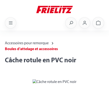
Skip to main content
Shoppi
Accessoires pour remorque
Boules d'attelage et accessoires
Câche rotule en PVC noir
Skip image gallery